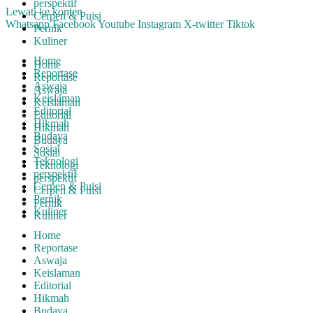
perspektif
Lewati ke konten
Cerpen & Puisi
Whatsapp
Facebook
Youtube
Instagram
X-twitter
Tiktok
Pernik
Kuliner
Home
Home
Reportase
Reportase
Aswaja
Aswaja
Keislaman
Keislaman
Editorial
Editorial
Hikmah
Hikmah
Budaya
Budaya
Sosial
Sosial
Teknologi
Teknologi
perspektif
perspektif
Cerpen & Puisi
Cerpen & Puisi
Pernik
Pernik
Kuliner
Kuliner
Home
Reportase
Aswaja
Keislaman
Editorial
Hikmah
Budaya