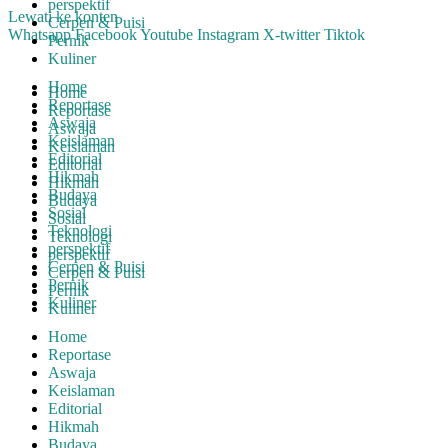
perspektif
Lewati ke konten
Cerpen & Puisi
Whatsapp
Facebook
Youtube
Instagram
X-twitter
Tiktok
Pernik
Kuliner
Home
Home
Reportase
Reportase
Aswaja
Aswaja
Keislaman
Keislaman
Editorial
Editorial
Hikmah
Hikmah
Budaya
Budaya
Sosial
Sosial
Teknologi
Teknologi
perspektif
perspektif
Cerpen & Puisi
Cerpen & Puisi
Pernik
Pernik
Kuliner
Kuliner
Home
Reportase
Aswaja
Keislaman
Editorial
Hikmah
Budaya