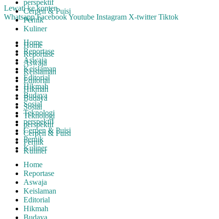
perspektif
Lewati ke konten
Cerpen & Puisi
Whatsapp
Facebook
Youtube
Instagram
X-twitter
Tiktok
Pernik
Kuliner
Home
Home
Reportase
Reportase
Aswaja
Aswaja
Keislaman
Keislaman
Editorial
Editorial
Hikmah
Hikmah
Budaya
Budaya
Sosial
Sosial
Teknologi
Teknologi
perspektif
perspektif
Cerpen & Puisi
Cerpen & Puisi
Pernik
Pernik
Kuliner
Kuliner
Home
Reportase
Aswaja
Keislaman
Editorial
Hikmah
Budaya