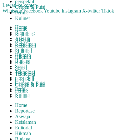
perspektif
Lewati ke konten
Cerpen & Puisi
Whatsapp
Facebook
Youtube
Instagram
X-twitter
Tiktok
Pernik
Kuliner
Home
Home
Reportase
Reportase
Aswaja
Aswaja
Keislaman
Keislaman
Editorial
Editorial
Hikmah
Hikmah
Budaya
Budaya
Sosial
Sosial
Teknologi
Teknologi
perspektif
perspektif
Cerpen & Puisi
Cerpen & Puisi
Pernik
Pernik
Kuliner
Kuliner
Home
Reportase
Aswaja
Keislaman
Editorial
Hikmah
Budaya