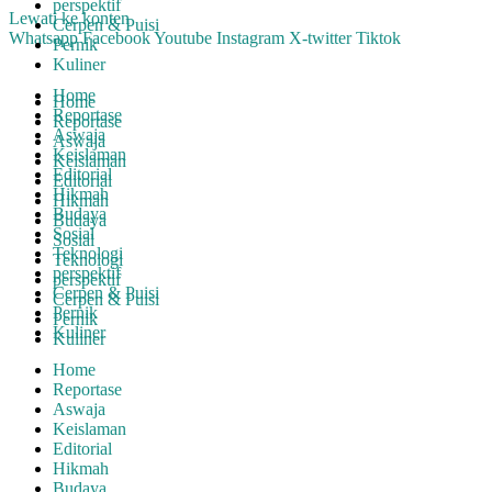
perspektif
Lewati ke konten
Cerpen & Puisi
Whatsapp
Facebook
Youtube
Instagram
X-twitter
Tiktok
Pernik
Kuliner
Home
Home
Reportase
Reportase
Aswaja
Aswaja
Keislaman
Keislaman
Editorial
Editorial
Hikmah
Hikmah
Budaya
Budaya
Sosial
Sosial
Teknologi
Teknologi
perspektif
perspektif
Cerpen & Puisi
Cerpen & Puisi
Pernik
Pernik
Kuliner
Kuliner
Home
Reportase
Aswaja
Keislaman
Editorial
Hikmah
Budaya