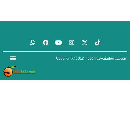
Copyright © 2013 – 2024
aswajadewata.com