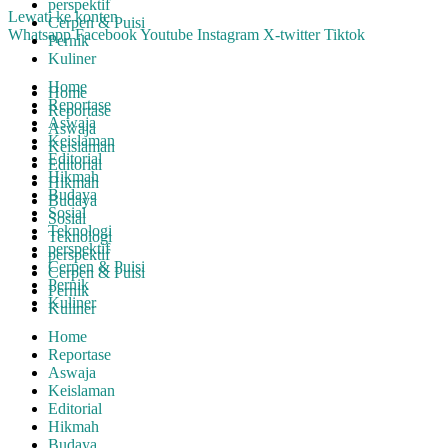
perspektif
Lewati ke konten
Cerpen & Puisi
Whatsapp
Facebook
Youtube
Instagram
X-twitter
Tiktok
Pernik
Kuliner
Home
Home
Reportase
Reportase
Aswaja
Aswaja
Keislaman
Keislaman
Editorial
Editorial
Hikmah
Hikmah
Budaya
Budaya
Sosial
Sosial
Teknologi
Teknologi
perspektif
perspektif
Cerpen & Puisi
Cerpen & Puisi
Pernik
Pernik
Kuliner
Kuliner
Home
Reportase
Aswaja
Keislaman
Editorial
Hikmah
Budaya