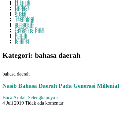
Hikmah
Hikmah
Budaya
Budaya
Sosial
Sosial
Teknologi
Teknologi
perspektif
perspektif
Cerpen & Puisi
Cerpen & Puisi
Pernik
Pernik
Kuliner
Kuliner
Kategori: bahasa daerah
bahasa daerah
Nasib Bahasa Daerah Pada Generasi Millenial
Baca Artikel Selengkapnya »
4 Juli 2019
Tidak ada komentar