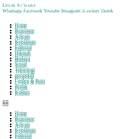
Lewati ke konten
Whatsapp
Facebook
Youtube
Instagram
X-twitter
Tiktok
Home
Home
Reportase
Reportase
Aswaja
Aswaja
Keislaman
Keislaman
Editorial
Editorial
Hikmah
Hikmah
Budaya
Budaya
Sosial
Sosial
Teknologi
Teknologi
perspektif
perspektif
Cerpen & Puisi
Cerpen & Puisi
Pernik
Pernik
Kuliner
Kuliner
Home
Home
Reportase
Reportase
Aswaja
Aswaja
Keislaman
Keislaman
Editorial
Editorial