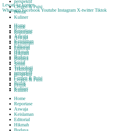
perspektif
Lewati ke konten
Cerpen & Puisi
Whatsapp
Facebook
Youtube
Instagram
X-twitter
Tiktok
Pernik
Kuliner
Home
Home
Reportase
Reportase
Aswaja
Aswaja
Keislaman
Keislaman
Editorial
Editorial
Hikmah
Hikmah
Budaya
Budaya
Sosial
Sosial
Teknologi
Teknologi
perspektif
perspektif
Cerpen & Puisi
Cerpen & Puisi
Pernik
Pernik
Kuliner
Kuliner
Home
Reportase
Aswaja
Keislaman
Editorial
Hikmah
Budaya