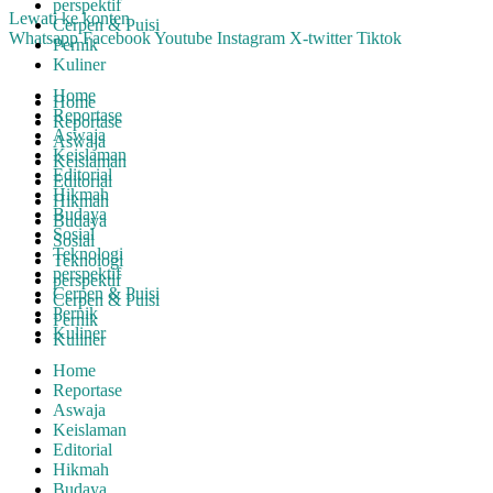
perspektif
Lewati ke konten
Cerpen & Puisi
Whatsapp
Facebook
Youtube
Instagram
X-twitter
Tiktok
Pernik
Kuliner
Home
Home
Reportase
Reportase
Aswaja
Aswaja
Keislaman
Keislaman
Editorial
Editorial
Hikmah
Hikmah
Budaya
Budaya
Sosial
Sosial
Teknologi
Teknologi
perspektif
perspektif
Cerpen & Puisi
Cerpen & Puisi
Pernik
Pernik
Kuliner
Kuliner
Home
Reportase
Aswaja
Keislaman
Editorial
Hikmah
Budaya