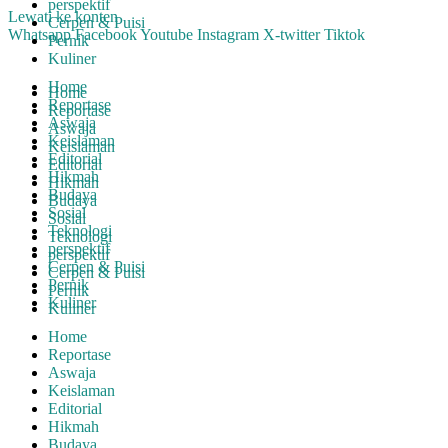
perspektif
Lewati ke konten
Cerpen & Puisi
Whatsapp
Facebook
Youtube
Instagram
X-twitter
Tiktok
Pernik
Kuliner
Home
Home
Reportase
Reportase
Aswaja
Aswaja
Keislaman
Keislaman
Editorial
Editorial
Hikmah
Hikmah
Budaya
Budaya
Sosial
Sosial
Teknologi
Teknologi
perspektif
perspektif
Cerpen & Puisi
Cerpen & Puisi
Pernik
Pernik
Kuliner
Kuliner
Home
Reportase
Aswaja
Keislaman
Editorial
Hikmah
Budaya