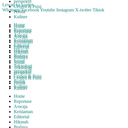
perspektif
Lewati ke konten
Cerpen & Puisi
Whatsapp
Facebook
Youtube
Instagram
X-twitter
Tiktok
Pernik
Kuliner
Home
Home
Reportase
Reportase
Aswaja
Aswaja
Keislaman
Keislaman
Editorial
Editorial
Hikmah
Hikmah
Budaya
Budaya
Sosial
Sosial
Teknologi
Teknologi
perspektif
perspektif
Cerpen & Puisi
Cerpen & Puisi
Pernik
Pernik
Kuliner
Kuliner
Home
Reportase
Aswaja
Keislaman
Editorial
Hikmah
Budaya