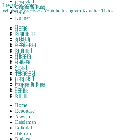
perspektif
Lewati ke konten
Cerpen & Puisi
Whatsapp
Facebook
Youtube
Instagram
X-twitter
Tiktok
Pernik
Kuliner
Home
Home
Reportase
Reportase
Aswaja
Aswaja
Keislaman
Keislaman
Editorial
Editorial
Hikmah
Hikmah
Budaya
Budaya
Sosial
Sosial
Teknologi
Teknologi
perspektif
perspektif
Cerpen & Puisi
Cerpen & Puisi
Pernik
Pernik
Kuliner
Kuliner
Home
Reportase
Aswaja
Keislaman
Editorial
Hikmah
Budaya