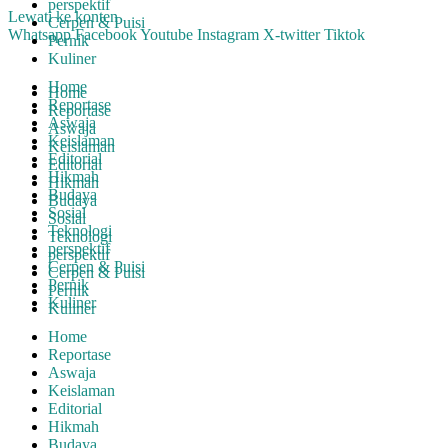
perspektif
Lewati ke konten
Cerpen & Puisi
Whatsapp
Facebook
Youtube
Instagram
X-twitter
Tiktok
Pernik
Kuliner
Home
Home
Reportase
Reportase
Aswaja
Aswaja
Keislaman
Keislaman
Editorial
Editorial
Hikmah
Hikmah
Budaya
Budaya
Sosial
Sosial
Teknologi
Teknologi
perspektif
perspektif
Cerpen & Puisi
Cerpen & Puisi
Pernik
Pernik
Kuliner
Kuliner
Home
Reportase
Aswaja
Keislaman
Editorial
Hikmah
Budaya