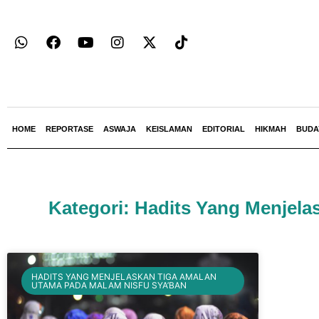
HOME
REPORTASE
ASWAJA
KEISLAMAN
EDITORIAL
HIKMAH
BUDA
Kategori: Hadits Yang Menjel
HADITS YANG MENJELASKAN TIGA AMALAN
UTAMA PADA MALAM NISFU SYA’BAN