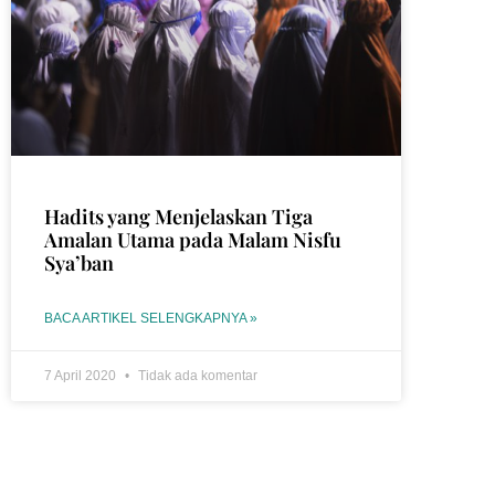
Hadits yang Menjelaskan Tiga
Amalan Utama pada Malam Nisfu
Sya’ban
BACA ARTIKEL SELENGKAPNYA »
7 April 2020
Tidak ada komentar