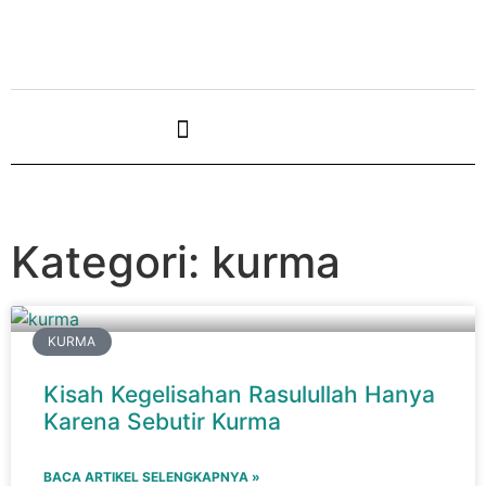
Kategori: kurma
KURMA
Kisah Kegelisahan Rasulullah Hanya
Karena Sebutir Kurma
BACA ARTIKEL SELENGKAPNYA »