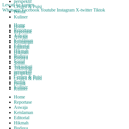
perspektif
Lewati ke konten
Cerpen & Puisi
Whatsapp
Facebook
Youtube
Instagram
X-twitter
Tiktok
Pernik
Kuliner
Home
Home
Reportase
Reportase
Aswaja
Aswaja
Keislaman
Keislaman
Editorial
Editorial
Hikmah
Hikmah
Budaya
Budaya
Sosial
Sosial
Teknologi
Teknologi
perspektif
perspektif
Cerpen & Puisi
Cerpen & Puisi
Pernik
Pernik
Kuliner
Kuliner
Home
Reportase
Aswaja
Keislaman
Editorial
Hikmah
Budaya