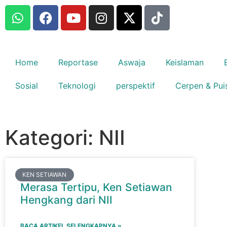
Home
Reportase
Aswaja
Keislaman
Sosial
Teknologi
perspektif
Cerpen & Pui
Kategori: NII
KEN SETIAWAN
Merasa Tertipu, Ken Setiawan
Hengkang dari NII
BACA ARTIKEL SELENGKAPNYA »