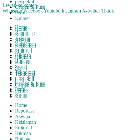
perspektif
Lewati ke konten
Cerpen & Puisi
Whatsapp
Facebook
Youtube
Instagram
X-twitter
Tiktok
Pernik
Kuliner
Home
Home
Reportase
Reportase
Aswaja
Aswaja
Keislaman
Keislaman
Editorial
Editorial
Hikmah
Hikmah
Budaya
Budaya
Sosial
Sosial
Teknologi
Teknologi
perspektif
perspektif
Cerpen & Puisi
Cerpen & Puisi
Pernik
Pernik
Kuliner
Kuliner
Home
Reportase
Aswaja
Keislaman
Editorial
Hikmah
Budaya