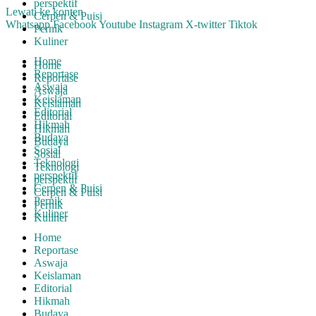
perspektif
Lewati ke konten
Cerpen & Puisi
Whatsapp
Facebook
Youtube
Instagram
X-twitter
Tiktok
Pernik
Kuliner
Home
Home
Reportase
Reportase
Aswaja
Aswaja
Keislaman
Keislaman
Editorial
Editorial
Hikmah
Hikmah
Budaya
Budaya
Sosial
Sosial
Teknologi
Teknologi
perspektif
perspektif
Cerpen & Puisi
Cerpen & Puisi
Pernik
Pernik
Kuliner
Kuliner
Home
Reportase
Aswaja
Keislaman
Editorial
Hikmah
Budaya