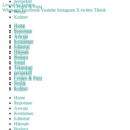
perspektif
Lewati ke konten
Cerpen & Puisi
Whatsapp
Facebook
Youtube
Instagram
X-twitter
Tiktok
Pernik
Kuliner
Home
Home
Reportase
Reportase
Aswaja
Aswaja
Keislaman
Keislaman
Editorial
Editorial
Hikmah
Hikmah
Budaya
Budaya
Sosial
Sosial
Teknologi
Teknologi
perspektif
perspektif
Cerpen & Puisi
Cerpen & Puisi
Pernik
Pernik
Kuliner
Kuliner
Home
Reportase
Aswaja
Keislaman
Editorial
Hikmah
Budaya