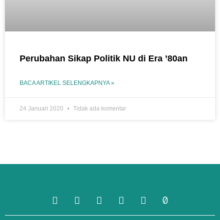
Perubahan Sikap Politik NU di Era ’80an
BACA ARTIKEL SELENGKAPNYA »
24 Januari 2020
Tidak ada komentar
TENTANG KAMI