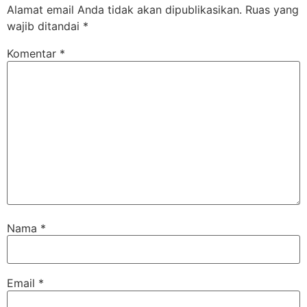
Alamat email Anda tidak akan dipublikasikan.
Ruas yang
wajib ditandai
*
Komentar
*
Nama
*
Email
*