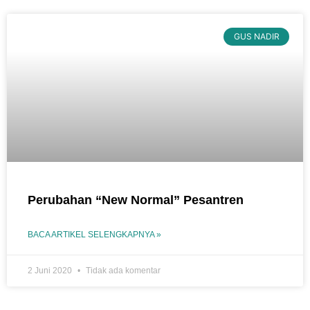
GUS NADIR
Perubahan “New Normal” Pesantren
BACA ARTIKEL SELENGKAPNYA »
2 Juni 2020
Tidak ada komentar