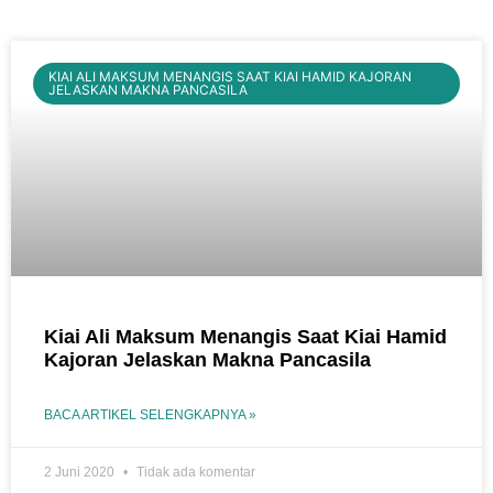
KIAI ALI MAKSUM MENANGIS SAAT KIAI HAMID KAJORAN
JELASKAN MAKNA PANCASILA
Kiai Ali Maksum Menangis Saat Kiai Hamid
Kajoran Jelaskan Makna Pancasila
BACA ARTIKEL SELENGKAPNYA »
2 Juni 2020
Tidak ada komentar