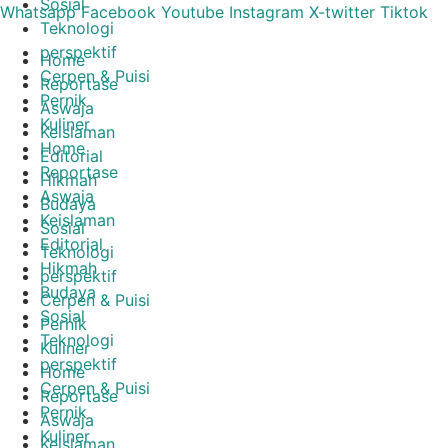
Sosial
Lewati
Whatsapp
Facebook
Youtube
Instagram
X-twitter
Tiktok
Teknologi
ke
perspektif
konten
Home
Cerpen & Puisi
Reportase
Pernik
Aswaja
Kuliner
Keislaman
Home
Editorial
Reportase
Hikmah
Aswaja
Budaya
Keislaman
Sosial
Editorial
Teknologi
Hikmah
perspektif
Budaya
Cerpen & Puisi
Sosial
Pernik
Teknologi
Kuliner
perspektif
Home
Cerpen & Puisi
Reportase
Pernik
Aswaja
Kuliner
Keislaman