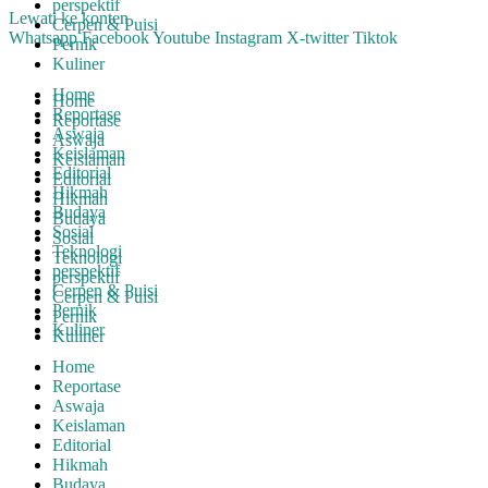
perspektif
Lewati ke konten
Cerpen & Puisi
Whatsapp
Facebook
Youtube
Instagram
X-twitter
Tiktok
Pernik
Kuliner
Home
Home
Reportase
Reportase
Aswaja
Aswaja
Keislaman
Keislaman
Editorial
Editorial
Hikmah
Hikmah
Budaya
Budaya
Sosial
Sosial
Teknologi
Teknologi
perspektif
perspektif
Cerpen & Puisi
Cerpen & Puisi
Pernik
Pernik
Kuliner
Kuliner
Home
Reportase
Aswaja
Keislaman
Editorial
Hikmah
Budaya