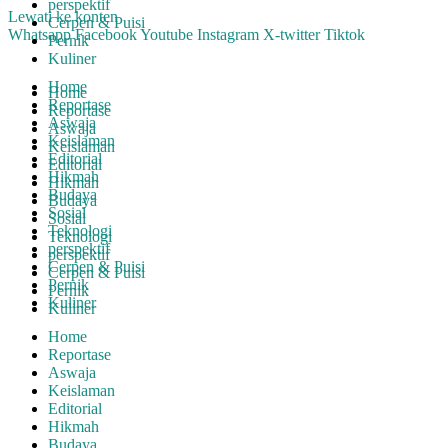
perspektif
Lewati ke konten
Cerpen & Puisi
Whatsapp
Facebook
Youtube
Instagram
X-twitter
Tiktok
Pernik
Kuliner
Home
Home
Reportase
Reportase
Aswaja
Aswaja
Keislaman
Keislaman
Editorial
Editorial
Hikmah
Hikmah
Budaya
Budaya
Sosial
Sosial
Teknologi
Teknologi
perspektif
perspektif
Cerpen & Puisi
Cerpen & Puisi
Pernik
Pernik
Kuliner
Kuliner
Home
Reportase
Aswaja
Keislaman
Editorial
Hikmah
Budaya