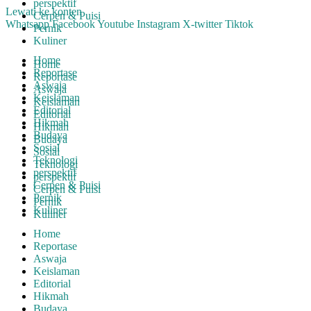
perspektif
Lewati ke konten
Cerpen & Puisi
Whatsapp
Facebook
Youtube
Instagram
X-twitter
Tiktok
Pernik
Kuliner
Home
Home
Reportase
Reportase
Aswaja
Aswaja
Keislaman
Keislaman
Editorial
Editorial
Hikmah
Hikmah
Budaya
Budaya
Sosial
Sosial
Teknologi
Teknologi
perspektif
perspektif
Cerpen & Puisi
Cerpen & Puisi
Pernik
Pernik
Kuliner
Kuliner
Home
Reportase
Aswaja
Keislaman
Editorial
Hikmah
Budaya