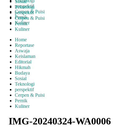
Teknologi
Sosial
perspektif
Teknologi
Cerpen & Puisi
perspektif
Pernik
Cerpen & Puisi
Kuliner
Pernik
Kuliner
Home
Reportase
Aswaja
Keislaman
Editorial
Hikmah
Budaya
Sosial
Teknologi
perspektif
Cerpen & Puisi
Pernik
Kuliner
IMG-20240324-WA0006