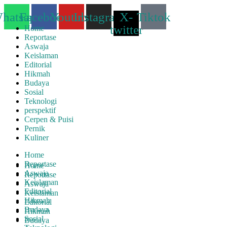
Lewati
hatsapp
Facebook
Youtube
Instagram
X-
Tiktok
ke
konten
twitter
Home
Reportase
Aswaja
Keislaman
Editorial
Hikmah
Budaya
Sosial
Teknologi
perspektif
Cerpen & Puisi
Pernik
Kuliner
Home
Reportase
Home
Aswaja
Reportase
Keislaman
Aswaja
Editorial
Keislaman
Hikmah
Editorial
Budaya
Hikmah
Sosial
Budaya