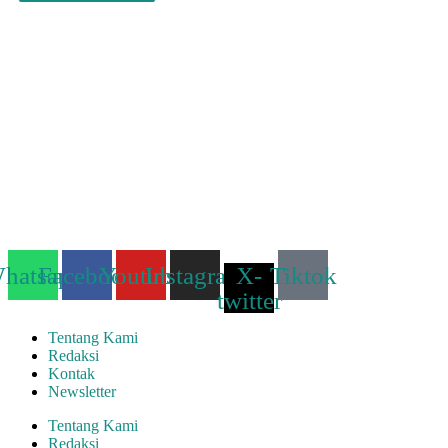
hatsapp
Facebook
Youtube
Instagram
X-
Tiktok
twitter
Tentang Kami
Redaksi
Kontak
Newsletter
Tentang Kami
Redaksi