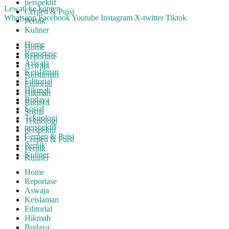
perspektif
Lewati ke konten
Cerpen & Puisi
Whatsapp
Facebook
Youtube
Instagram
X-twitter
Tiktok
Pernik
Kuliner
Home
Home
Reportase
Reportase
Aswaja
Aswaja
Keislaman
Keislaman
Editorial
Editorial
Hikmah
Hikmah
Budaya
Budaya
Sosial
Sosial
Teknologi
Teknologi
perspektif
perspektif
Cerpen & Puisi
Cerpen & Puisi
Pernik
Pernik
Kuliner
Kuliner
Home
Reportase
Aswaja
Keislaman
Editorial
Hikmah
Budaya