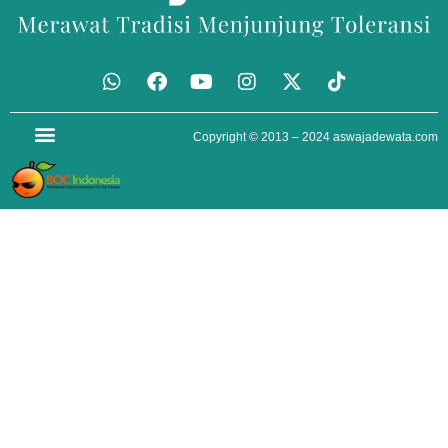
Copyright © 2013 – 2024
aswajadewata.com