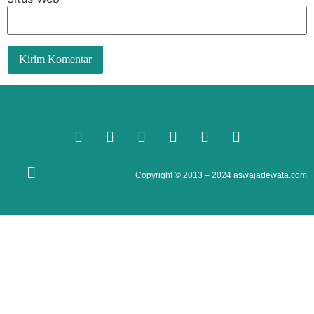
TENTANG KAMI
Copyright © 2013 – 2024
aswajadewata.com