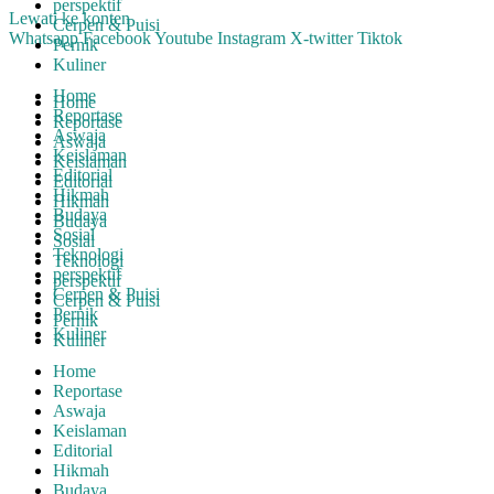
perspektif
Lewati ke konten
Cerpen & Puisi
Whatsapp
Facebook
Youtube
Instagram
X-twitter
Tiktok
Pernik
Kuliner
Home
Home
Reportase
Reportase
Aswaja
Aswaja
Keislaman
Keislaman
Editorial
Editorial
Hikmah
Hikmah
Budaya
Budaya
Sosial
Sosial
Teknologi
Teknologi
perspektif
perspektif
Cerpen & Puisi
Cerpen & Puisi
Pernik
Pernik
Kuliner
Kuliner
Home
Reportase
Aswaja
Keislaman
Editorial
Hikmah
Budaya