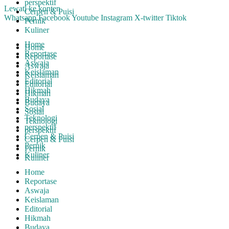
perspektif
Lewati ke konten
Cerpen & Puisi
Whatsapp
Facebook
Youtube
Instagram
X-twitter
Tiktok
Pernik
Kuliner
Home
Home
Reportase
Reportase
Aswaja
Aswaja
Keislaman
Keislaman
Editorial
Editorial
Hikmah
Hikmah
Budaya
Budaya
Sosial
Sosial
Teknologi
Teknologi
perspektif
perspektif
Cerpen & Puisi
Cerpen & Puisi
Pernik
Pernik
Kuliner
Kuliner
Home
Reportase
Aswaja
Keislaman
Editorial
Hikmah
Budaya