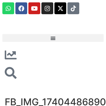
FB_IMG_17404486890