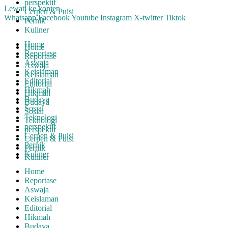
perspektif
Lewati ke konten
Cerpen & Puisi
Whatsapp
Facebook
Youtube
Instagram
X-twitter
Tiktok
Pernik
Kuliner
Home
Home
Reportase
Reportase
Aswaja
Aswaja
Keislaman
Keislaman
Editorial
Editorial
Hikmah
Hikmah
Budaya
Budaya
Sosial
Sosial
Teknologi
Teknologi
perspektif
perspektif
Cerpen & Puisi
Cerpen & Puisi
Pernik
Pernik
Kuliner
Kuliner
Home
Reportase
Aswaja
Keislaman
Editorial
Hikmah
Budaya