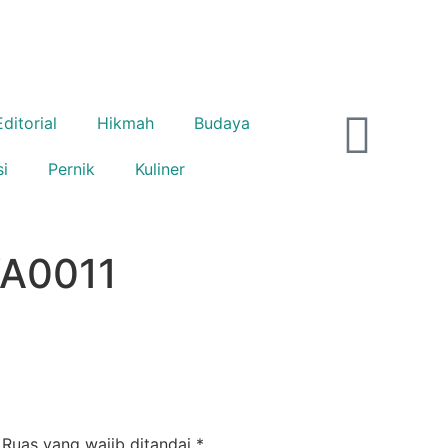
Editorial
Hikmah
Budaya
si
Pernik
Kuliner
A0011
Ruas yang wajib ditandai
*