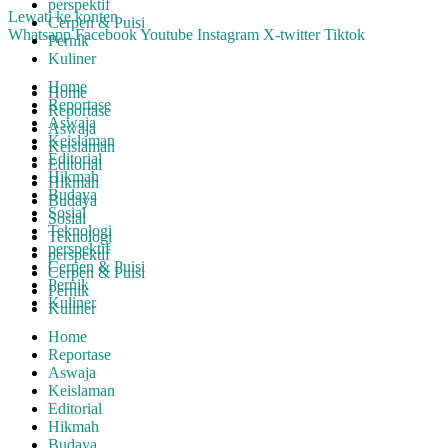
perspektif
Lewati ke konten
Cerpen & Puisi
Whatsapp
Facebook
Youtube
Instagram
X-twitter
Tiktok
Pernik
Kuliner
Home
Home
Reportase
Reportase
Aswaja
Aswaja
Keislaman
Keislaman
Editorial
Editorial
Hikmah
Hikmah
Budaya
Budaya
Sosial
Sosial
Teknologi
Teknologi
perspektif
perspektif
Cerpen & Puisi
Cerpen & Puisi
Pernik
Pernik
Kuliner
Kuliner
Home
Reportase
Aswaja
Keislaman
Editorial
Hikmah
Budaya