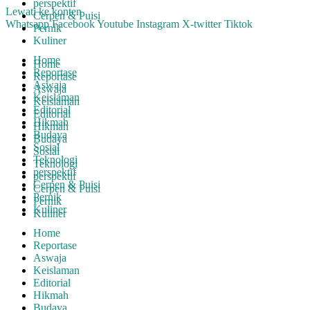
perspektif
Lewati ke konten
Cerpen & Puisi
Whatsapp
Facebook
Youtube
Instagram
X-twitter
Tiktok
Pernik
Kuliner
Home
Home
Reportase
Reportase
Aswaja
Aswaja
Keislaman
Keislaman
Editorial
Editorial
Hikmah
Hikmah
Budaya
Budaya
Sosial
Sosial
Teknologi
Teknologi
perspektif
perspektif
Cerpen & Puisi
Cerpen & Puisi
Pernik
Pernik
Kuliner
Kuliner
Home
Reportase
Aswaja
Keislaman
Editorial
Hikmah
Budaya