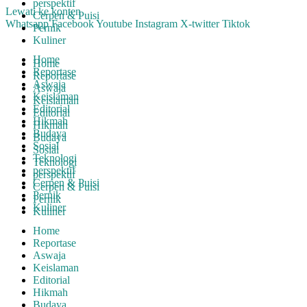
perspektif
Lewati ke konten
Cerpen & Puisi
Whatsapp
Facebook
Youtube
Instagram
X-twitter
Tiktok
Pernik
Kuliner
Home
Home
Reportase
Reportase
Aswaja
Aswaja
Keislaman
Keislaman
Editorial
Editorial
Hikmah
Hikmah
Budaya
Budaya
Sosial
Sosial
Teknologi
Teknologi
perspektif
perspektif
Cerpen & Puisi
Cerpen & Puisi
Pernik
Pernik
Kuliner
Kuliner
Home
Reportase
Aswaja
Keislaman
Editorial
Hikmah
Budaya