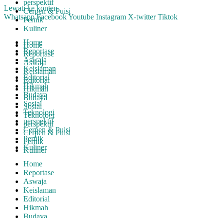
perspektif
Lewati ke konten
Cerpen & Puisi
Whatsapp
Facebook
Youtube
Instagram
X-twitter
Tiktok
Pernik
Kuliner
Home
Home
Reportase
Reportase
Aswaja
Aswaja
Keislaman
Keislaman
Editorial
Editorial
Hikmah
Hikmah
Budaya
Budaya
Sosial
Sosial
Teknologi
Teknologi
perspektif
perspektif
Cerpen & Puisi
Cerpen & Puisi
Pernik
Pernik
Kuliner
Kuliner
Home
Reportase
Aswaja
Keislaman
Editorial
Hikmah
Budaya