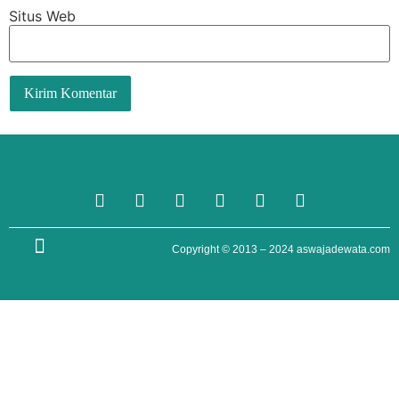
Situs Web
TENTANG KAMI
Copyright © 2013 – 2024
aswajadewata.com