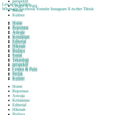
perspektif
Lewati ke konten
Cerpen & Puisi
Whatsapp
Facebook
Youtube
Instagram
X-twitter
Tiktok
Pernik
Kuliner
Home
Home
Reportase
Reportase
Aswaja
Aswaja
Keislaman
Keislaman
Editorial
Editorial
Hikmah
Hikmah
Budaya
Budaya
Sosial
Sosial
Teknologi
Teknologi
perspektif
perspektif
Cerpen & Puisi
Cerpen & Puisi
Pernik
Pernik
Kuliner
Kuliner
Home
Reportase
Aswaja
Keislaman
Editorial
Hikmah
Budaya