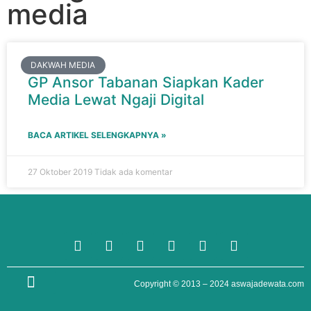
media
DAKWAH MEDIA
GP Ansor Tabanan Siapkan Kader
Media Lewat Ngaji Digital
BACA ARTIKEL SELENGKAPNYA »
27 Oktober 2019
Tidak ada komentar
TENTANG KAMI
Copyright © 2013 – 2024
aswajadewata.com