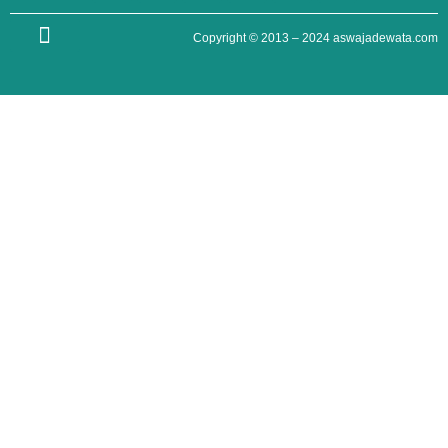
TENTANG KAMI
Copyright © 2013 – 2024
aswajadewata.com