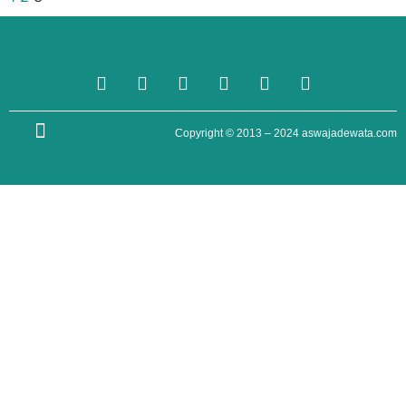
TENTANG KAMI
Copyright © 2013 – 2024
aswajadewata.com