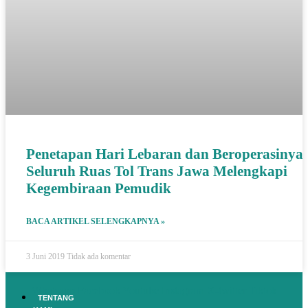
Penetapan Hari Lebaran dan Beroperasinya
Seluruh Ruas Tol Trans Jawa Melengkapi
Kegembiraan Pemudik
BACA ARTIKEL SELENGKAPNYA »
3 Juni 2019
Tidak ada komentar
Whatsapp
Facebook
Youtube
Instagram
X-twitter
Tiktok
TENTANG