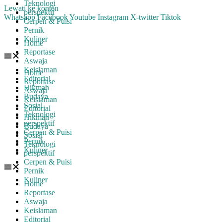
Teknologi
Lewati ke konten
perspektif
Whatsapp
Facebook
Youtube
Instagram
X-twitter
Tiktok
Cerpen & Puisi
Pernik
Kuliner
Home
Reportase
Aswaja
Keislaman
Home
Editorial
Reportase
Hikmah
Aswaja
Budaya
Keislaman
Sosial
Editorial
Teknologi
Hikmah
perspektif
Budaya
Cerpen & Puisi
Sosial
Pernik
Teknologi
Kuliner
perspektif
Cerpen & Puisi
Pernik
Kuliner
Home
Reportase
Aswaja
Keislaman
Editorial