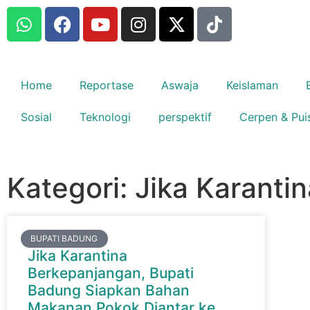
Home
Reportase
Aswaja
Keislaman
Sosial
Teknologi
perspektif
Cerpen & Pui
Kategori: Jika Karant
BUPATI BADUNG
Jika Karantina
Berkepanjangan, Bupati
Badung Siapkan Bahan
Makanan Pokok Diantar ke