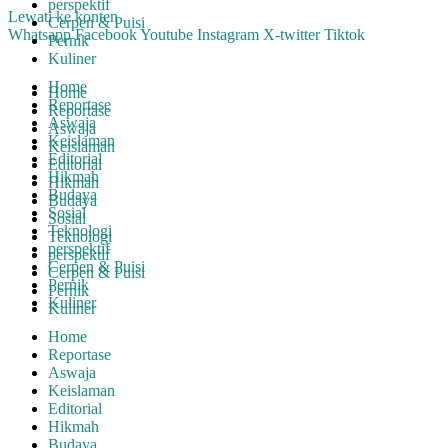
perspektif
Lewati ke konten
Cerpen & Puisi
Whatsapp
Facebook
Youtube
Instagram
X-twitter
Tiktok
Pernik
Kuliner
Home
Home
Reportase
Reportase
Aswaja
Aswaja
Keislaman
Keislaman
Editorial
Editorial
Hikmah
Hikmah
Budaya
Budaya
Sosial
Sosial
Teknologi
Teknologi
perspektif
perspektif
Cerpen & Puisi
Cerpen & Puisi
Pernik
Pernik
Kuliner
Kuliner
Home
Reportase
Aswaja
Keislaman
Editorial
Hikmah
Budaya