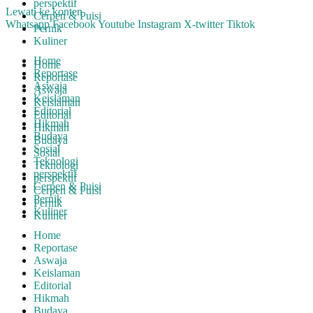
perspektif
Lewati ke konten
Cerpen & Puisi
Whatsapp
Facebook
Youtube
Instagram
X-twitter
Tiktok
Pernik
Kuliner
Home
Home
Reportase
Reportase
Aswaja
Aswaja
Keislaman
Keislaman
Editorial
Editorial
Hikmah
Hikmah
Budaya
Budaya
Sosial
Sosial
Teknologi
Teknologi
perspektif
perspektif
Cerpen & Puisi
Cerpen & Puisi
Pernik
Pernik
Kuliner
Kuliner
Home
Reportase
Aswaja
Keislaman
Editorial
Hikmah
Budaya